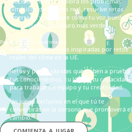
decisión cuenta. Explora los problemas
climáticos del mundo real, resuelve retos
inmersivos y descubre cómo tu voz puede
diseñar un futuro más verde.
Ponte a jugar y experimenta:
Misiones interactivas inspiradas por retos
reales del clima en la UE.
Retos y pistas rápidas que ponen a prueba
tus conocimientos, tu lógica, tu capacidad
para trabajar en equipo y tu creatividad.
Un juego exclusivo en el que tú te
convertirás en la persona que promoverá e
cambio.
COMIENZA A JUGAR