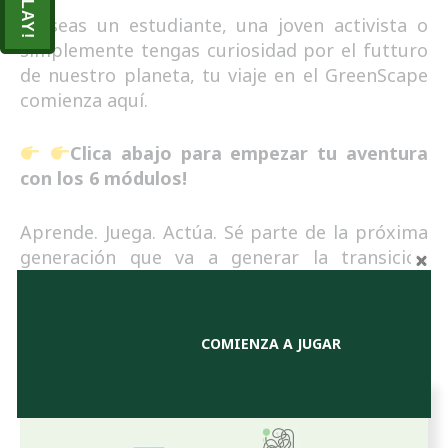
PLAY!
Ya seas un estudiante, una joven activista o
simplemente tengas curiosidad por el futturo
de nuestro planeta, tu viaje en el GreenScape
comienza aquí.
Clica abajo para empezar tu aventura
con los 6 módulos!
Aprende. Juega. Actúa. Sé parte de la próxima
generación que va a generar la transición
verde en Europa.
COMIENZA A JUGAR
Los Módulos Educativos GreenScape y la Escape Room
Virtual.