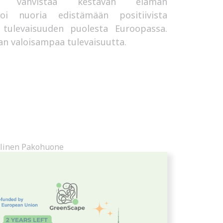
mme vahvistaa kestävän elämän
roi nuoria edistämään positiivista
ulevaisuuden puolesta Euroopassa.
n valoisampaa tulevaisuutta.
alinen Pakohuone