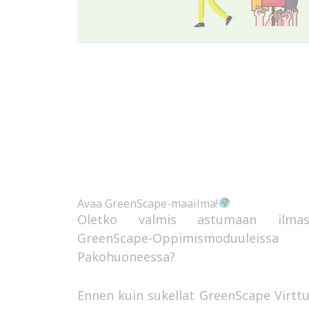
Avaa GreenScape-maailma!
Oletko valmis astumaan ilmast
GreenScape-Oppimismoduuleiss
Pakohuoneessa?
Ennen kuin sukellat GreenScape Virtt