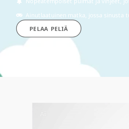
Nopeatempoiset pulmat ja vihjeet, jotk
Ainutlaatuinen matka, jossa sinusta t
PELAA PELIÄ