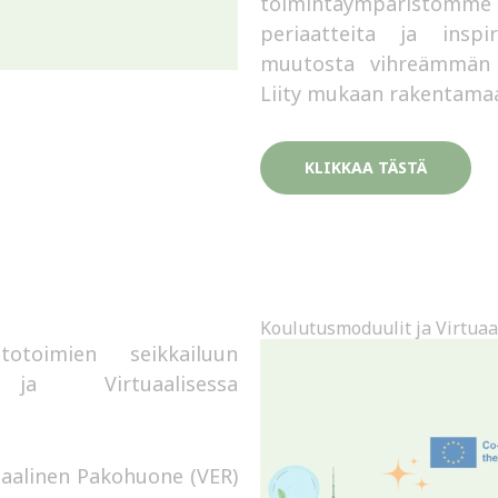
toimintaympäristö
periaatteita ja inspi
muutosta vihreämmän t
Liity mukaan rakentamaa
KLIKKAA TÄSTÄ
Koulutusmoduulit ja Virtua
otoimien seikkailuun
a ja Virtuaalisessa
uaalinen Pakohuone (VER)