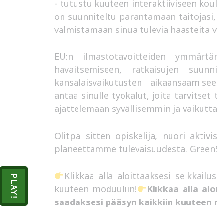
- tutustu kuuteen interaktiiviseen ko
on suunniteltu parantamaan taitojasi,
valmistamaan sinua tulevia haasteita v
EU:n ilmastotavoitteiden ymmärtä
havaitsemiseen, ratkaisujen suunni
kansalaisvaikutusten aikaansaamis
antaa sinulle työkalut, joita tarvits
ajattelemaan syvällisemmin ja vaikutt
Olitpa sitten opiskelija, nuori aktivi
planeettamme tulevaisuudesta, GreenS
Klikkaa alla aloittaaksesi seikkailu
PLAY!
kuuteen moduuliin!
Klikkaa alla alo
saadaksesi pääsyn kaikkiin kuuteen 