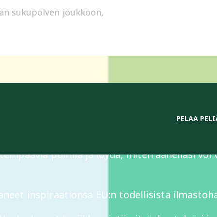
avan sukupolven joukkoon,
PELAA PELI
ne – interaktiiviseen haasteeseen, jossa jokai
empaavia pulmia ja löydä, miten äänelläsi voi
aaneet inspiraationsa EU:n todellisista ilmastoh