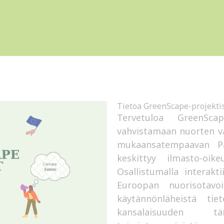
Tietoa GreenScape-projektis
Tervetuloa GreenScap
vahvistamaan nuorten va
mukaansatempaavan Pa
keskittyy ilmasto-oik
Osallistumalla interakti
Euroopan nuorisotavoi
käytännönläheistä tie
kansalaisuuden tärk