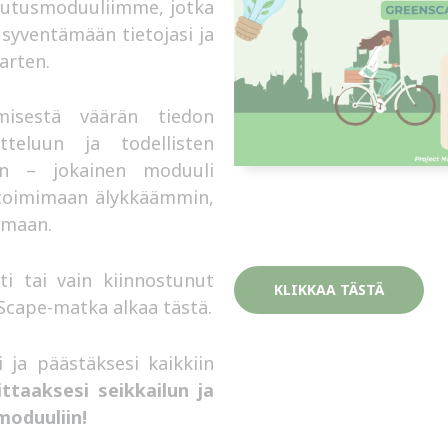
ulutusmoduuliimme, jotka
 syventämään tietojasi ja
arten.
misestä väärän tiedon
tteluun ja todellisten
een – jokainen moduuli
et toimimaan älykkäämmin,
amaan.
sti tai vain kiinnostunut
KLIKKAA TÄSTÄ
cape-matka alkaa tästä.
si ja päästäksesi kaikkiin
ittaaksesi seikkailun ja
moduuliin!