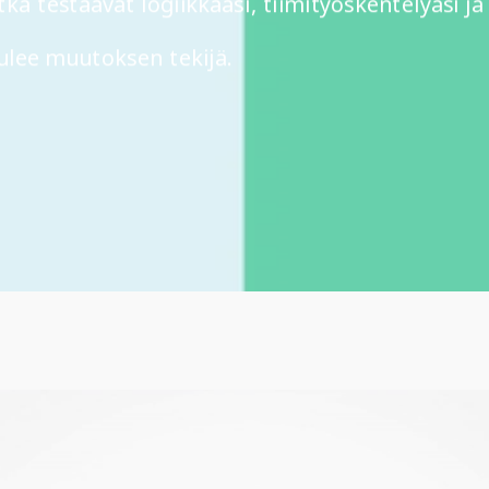
a testaavat logiikkaasi, tiimityöskentelyäsi ja 
ulee muutoksen tekijä.