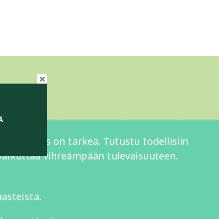
Ä
nen päätös on tärkeä. Tutustu todellisiin
 vaikuttaa vihreämpään tulevaisuuteen.
aasteista.