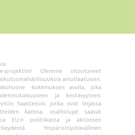
ta:
e-projektiin! Olemme sitoutuneet
ikutusmahdollisuuksia ainutlaatuisen,
kohuone -kokemuksen avulla, joka
eudenmukaisuuteen ja kestävyyteen.
ivisiin haasteisiin, jotka ovat linjassa
tteiden kanssa, osallistujat saavat
toa EU:n politiikasta ja aktiivisen
eydestä. Ympäristöystävällinen