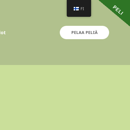
PELI
FI
dot
PELAA PELIÄ