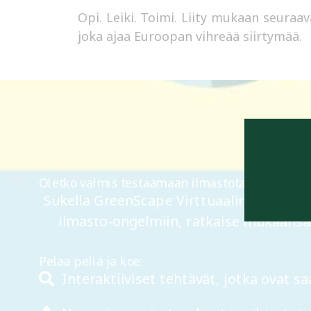
Opi. Leiki. Toimi. Liity mukaan seura
joka ajaa Euroopan vihreää siirtymää.
Oletko valmis testaamaan ilmastotaitojasi?
Sukella GreenScape Virttuaalinen Pakohuo
ilmasto-ongelmiin, ratkaise mukaansat
Pelaa peliä ja koe:
Interaktiiviset tehtävät, jotka ovat s