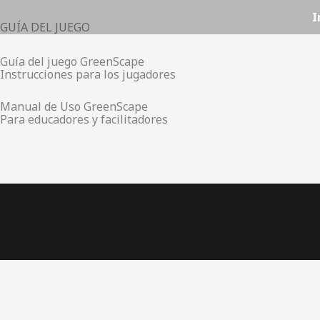
Ir
I
GUÍA DEL JUEGO
al
contenido
Guía del juego GreenScape
Instrucciones para los jugadores
Manual de Uso GreenScape
Para educadores y facilitadores