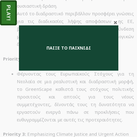
ουσιαστική δράση.
PLAY!
Αυτό το διαδραστικό περιβάλλον προσφέρει γνώσεις
για τις διαδικασίες λήψης αποφάσεων της ΕΕ,
βοηθώντας τους νέους να κατανοήσουν τη σύνδεση
μεταξύ πολιτικής και ατομικών ή συλλογικών
δράσεων.
ΠΑΙΞΕ ΤΟ ΠΑΙΧΝΙΔΙ
Priority 2
: Bridging Policy, Research, and Practice
Φέρνοντας τους Ευρωπαϊκούς Στόχους για τη
Νεολαία σε μια ρεαλιστική και διαδραστική μορφή,
το GreenScape καθιστά τους στόχους πολιτικής
προσιτούς και απτούς για τους νέους
συμμετέχοντες, δίνοντάς τους τη δυνατότητα να
εργαστούν ενεργά πάνω σε προκλήσεις που
ευθυγραμμίζονται με αυτές τις προτεραιότητες.
Priority 3:
Emphasizing Climate Justice and Urgent Action